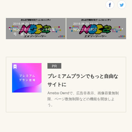
2016.06.20 10:23
2016.06.20 10:13
NGC2通信 ～ラジオ特集
NGC2通信#07
号 第１回～
PR
プレミアムプランでもっと自由な
サイトに
Ameba Owndで、広告非表示、画像容量無制
限、ページ数無制限などの機能を開放しよ
う。