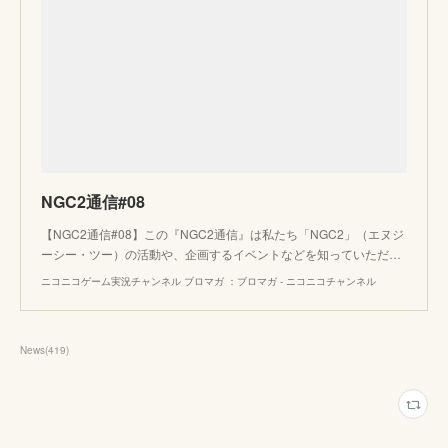
NGC2通信#08
【NGC2通信#08】この『NGC2通信』は私たち「NGC2」（エヌジ
ーシー・ツー）の活動や、企画するイベントなどを知っていただ…
ニコニコゲーム実況チャンネル ブロマガ ：ブロマガ - ニコニコチャンネル
News
(
419
)