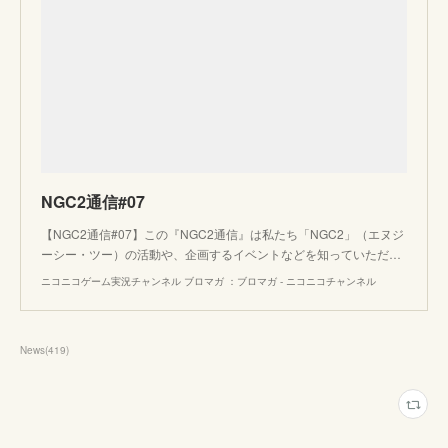
NGC2通信#07
【NGC2通信#07】この『NGC2通信』は私たち「NGC2」（エヌジ
ーシー・ツー）の活動や、企画するイベントなどを知っていただ…
ニコニコゲーム実況チャンネル ブロマガ ：ブロマガ - ニコニコチャンネル
News
(
419
)