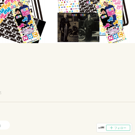
記
う
フォロー