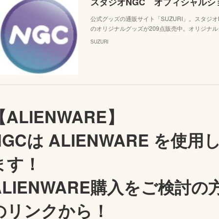
公式グッズの通販サイト「SUZURI」。スタジオNG
のオリジナルグッズが209点販売中。オリジナ
SUZURI
【ALIENWARE】
NGCは ALIENWARE を使
ます！
ALIENWARE購入をご検討
のリンクから！