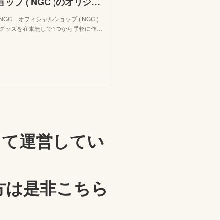
スタジオNGC オフィシャルショップ ( NGC )のオリジナルグッズ通販 ∞ SUZURI（スズリ）
C オフィシャルショップ ( NGC )
ルグッズを在庫無しで1つから手軽に作…
用して運営してい
の方は是非こちら