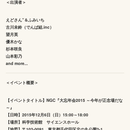
＜出演者＞
えどさん”＆ふみいち
古川未鈴（でんぱ組.inc）
望月英
優木かな
杉本咲良
山本彩乃
and more...
＜イベント概要＞
【イベントタイトル】NGC『大忘年会2015 ～今年が正念場だな
～』
【日時】2015年12月6日（日）15:00～18:00
【場所】科学技術館 サイエンスホール
【地図】〒102-0091 東京都千代田区北の丸公園2-1