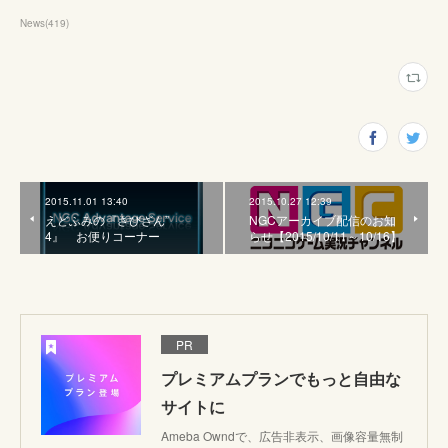
News
(
419
)
2015.11.01 13:40
2015.10.27 12:39
えどふみの『さびざん”
NGCアーカイブ配信のお知
4』 お便りコーナー
らせ【2015/10/11～10/16】
PR
プレミアムプランでもっと自由な
サイトに
Ameba Owndで、広告非表示、画像容量無制