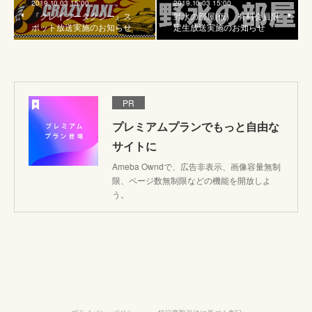
2019.10.03 15:00
2019.10.03 15:00
『クレイジータクシー』ス
野水の部屋(仮) 有料会員限
ポット放送実施のお知らせ
定生放送実施のお知らせ
PR
プレミアムプランでもっと自由な
サイトに
Ameba Owndで、広告非表示、画像容量無制
限、ページ数無制限などの機能を開放しよ
う。