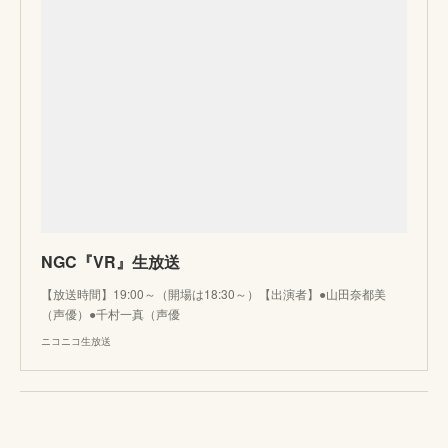
NGC『VR』生放送
【放送時間】19:00～（開場は18:30～）【出演者】●山田奈都美
（声優）●千村一真（声優
ニコニコ生放送