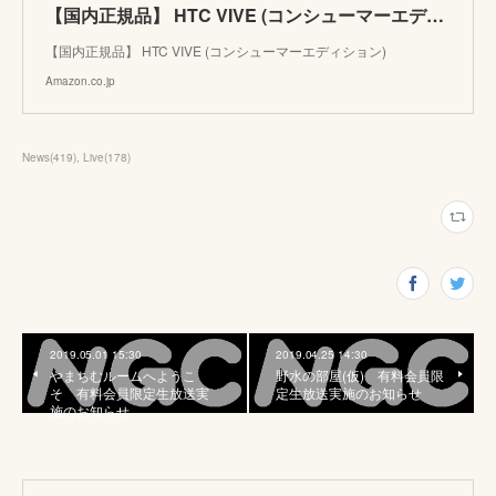
【国内正規品】 HTC VIVE (コンシューマーエディション)
【国内正規品】 HTC VIVE (コンシューマーエディション)
Amazon.co.jp
News
(
419
)
Live
(
178
)
2019.05.01 15:30
2019.04.25 14:30
やまちむルームへようこ
野水の部屋(仮) 有料会員限
そ 有料会員限定生放送実
定生放送実施のお知らせ
施のお知らせ