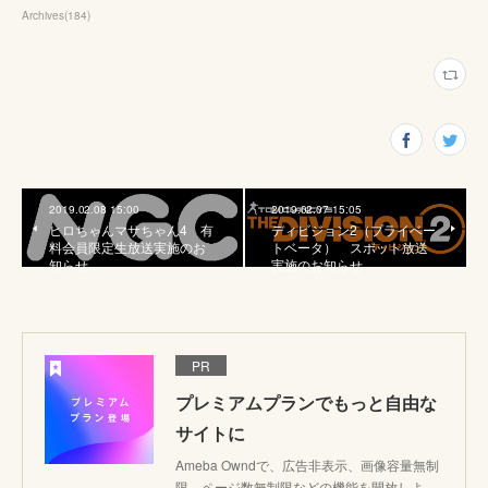
Archives
(
184
)
2019.02.08 15:00
2019.02.07 15:05
ヒロちゃんマサちゃん4 有
ディビジョン2（プライベー
料会員限定生放送実施のお
トベータ） スポット放送
知らせ
実施のお知らせ
PR
プレミアムプランでもっと自由な
サイトに
Ameba Owndで、広告非表示、画像容量無制
限、ページ数無制限などの機能を開放しよ