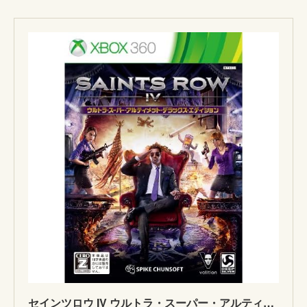
セインツロウ IV ウルトラ・スーパー・アルティメット・デラックス・エディション 【CEROレーティング「Z」】