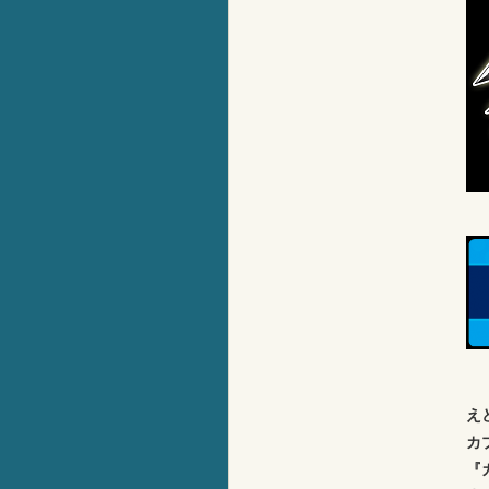
え
カ
『