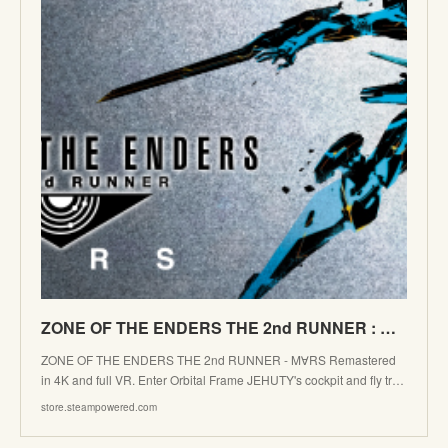
ZONE OF THE ENDERS THE 2nd RUNNER : M∀RS / アヌビス ゾーン・オブ・エンダーズ : マーズ on Steam
ZONE OF THE ENDERS THE 2nd RUNNER - M∀RS Remastered
in 4K and full VR. Enter Orbital Frame JEHUTY's cockpit and fly tr…
store.steampowered.com