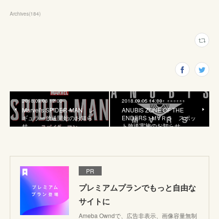
Archives
(
184
)
2018.09.08 12:00
2018.09.05 14:00
Marvel's SPIDER-MAN レ
ANUBIS ZONE OF THE
ギュラー放送開始のお知ら
ENDERS : Ｍ∀ＲＳ スポッ
せ
ト放送実施のお知らせ
PR
プレミアムプランでもっと自由な
サイトに
Ameba Owndで、広告非表示、画像容量無制