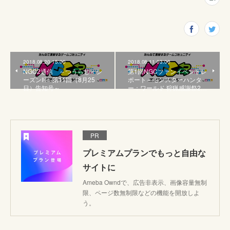
2018.08.20 15:00
2018.08.11 03:00
NGC2通信 ～つうらじ＜シ
第1回NGCファンイベントレ
ーズンIII＞第11回（8月25
ポート～モンスターハンタ
日）告知号～
ー：ワールド 狩猟感謝祭2…
PR
プレミアムプランでもっと自由な
サイトに
Ameba Owndで、広告非表示、画像容量無制
限、ページ数無制限などの機能を開放しよ
う。