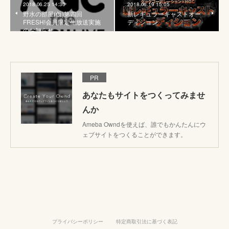
2018.06.25 14:30
2018.06.19 15:05
野水の部屋(仮)第四回
新レギュラーキャストオー
FRESH!会員限定生放送実施
ディション
のお知らせ
PR
あなたもサイトをつくってみませ
んか
Ameba Owndを使えば、誰でもかんたんにウ
ェブサイトをつくることができます。
プライバシーポリシー
特定商取引法に基づく表記