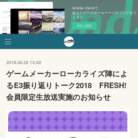
Ameba Owndで
あなただけのホームページやブログをつ
くろう
今すぐ試す
2018.06.20 13:50
ゲームメーカーローカライズ陣によ
るE3振り返りトーク2018 FRESH!
会員限定生放送実施のお知らせ