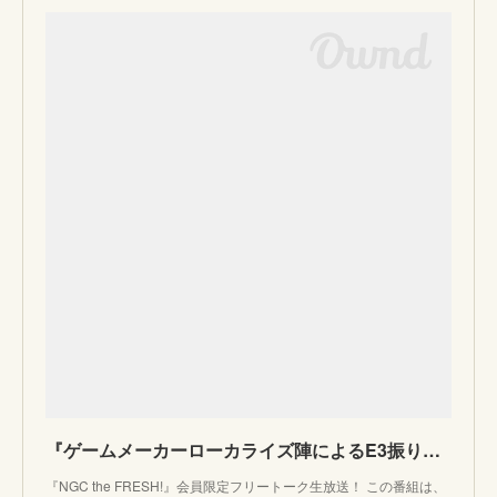
『ゲームメーカーローカライズ陣によるE3振り返りトーク2018』 | FRESH!（フレッシュ） - 生放送がログイン不要・高画質で見放題
『NGC the FRESH!』会員限定フリートーク生放送！ この番組は、