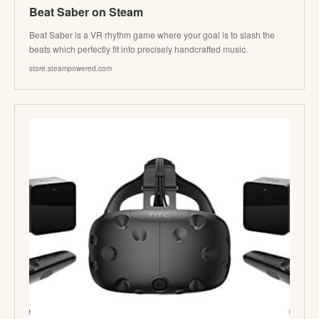
Beat Saber on Steam
Beat Saber is a VR rhythm game where your goal is to slash the
beats which perfectly fit into precisely handcrafted music.
store.steampowered.com