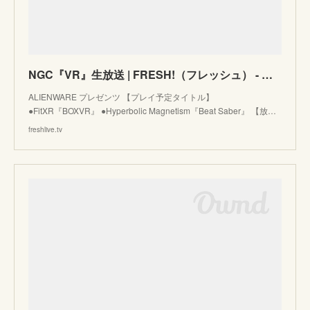
NGC『VR』生放送 | FRESH!（フレッシュ） - 生放送がログイン不要・高画質で見放題
ALIENWARE プレゼンツ 【プレイ予定タイトル】
●FitXR『BOXVR』 ●Hyperbolic Magnetism『Beat Saber』 【放…
freshlive.tv