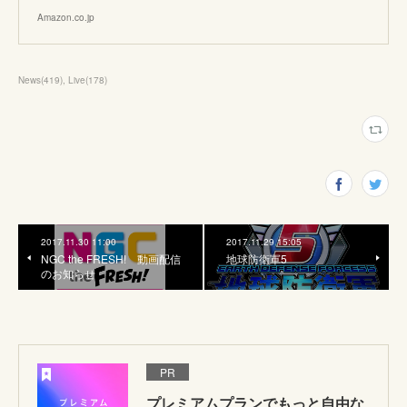
Amazon.co.jp
News
(
419
)
Live
(
178
)
2017.11.30 11:00
2017.11.29 15:05
NGC the FRESH! 動画配信
地球防衛軍5
のお知らせ
PR
プレミアムプランでもっと自由な