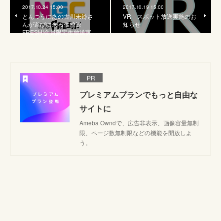
2017.10.24 15:00
2017.10.19 15:00
とんつうにあの古川未鈴さ
VR スポット放送実施のお
んが遊びに来る生放送
知らせ
FRESH!会員限定生放送実…
PR
プレミアムプランでもっと自由な
サイトに
Ameba Owndで、広告非表示、画像容量無制
限、ページ数無制限などの機能を開放しよ
う。