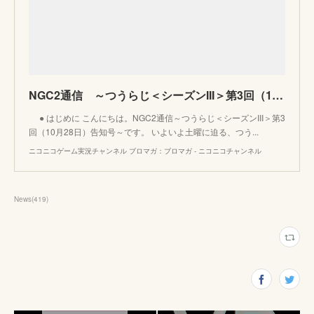
NGC2通信 ～つうらじ＜シーズンIII＞第3回（10月28日）告知号～：ニコニコゲーム実況チャンネル ブロマガ
● はじめに こんにちは。NGC2通信～つうらじ＜シーズンIII＞第3
回（10月28日）告知号～です。 いよいよ土曜に迫る、つう...
ニコニコゲーム実況チャンネル ブロマガ：ブロマガ - ニコニコチャンネル
News
(
419
)