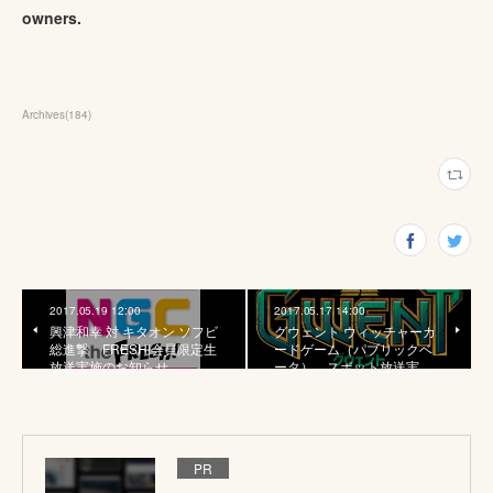
owners.
Archives
(
184
)
2017.05.19 12:00
2017.05.17 14:00
興津和幸 対 キタオン ソフビ
グウェント ウィッチャーカ
総進撃 FRESH!会員限定生
ードゲーム（パブリックベ
放送実施のお知らせ
ータ） スポット放送実…
PR