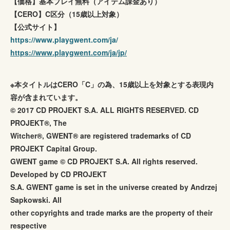
【価格】基本プレイ無料（アイテム課金あり）
【CERO】C区分（15歳以上対象）
【公式サイト】
https://www.playgwent.com/ja/
https://www.playgwent.com/ja/jp/
※本タイトルはCERO「C」の為、15歳以上を対象とする表現内
容が含まれています。
© 2017 CD PROJEKT S.A. ALL RIGHTS RESERVED. CD
PROJEKT®, The
Witcher®, GWENT® are registered trademarks of CD
PROJEKT Capital Group.
GWENT game © CD PROJEKT S.A. All rights reserved.
Developed by CD PROJEKT
S.A. GWENT game is set in the universe created by Andrzej
Sapkowski. All
other copyrights and trade marks are the property of their
respective