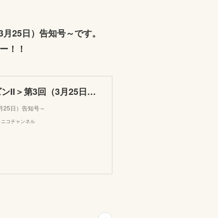
3月25日）告知号～です。
ー！！
NGC2通信 ～つうらじ＜シーズンII＞第3回（3月25日）告知号～
月25日）告知号～
コニコチャンネル