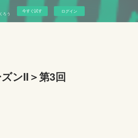
今すぐ試す
ログイン
くろう
ズンII＞第3回