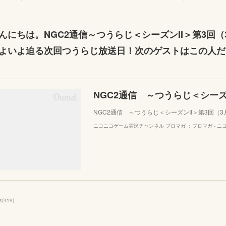
んにちは。NGC2通信～つうらじ＜シーズンII＞第3回（
よいよ迫る次回つうらじ放送日！次のゲストはこの人だ
NGC2通信 ～つうらじ＜シーズンII＞第3回（3
ニコニコゲーム実況チャンネル ブロマガ ：ブロマガ - ニ
s
(
419
)