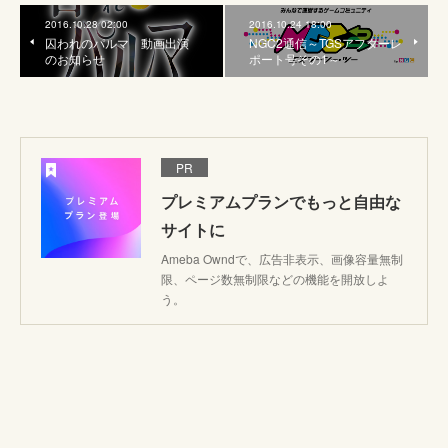
2016.10.28 02:00
2016.10.24 18:00
囚われのパルマ 動画出演
NGC2通信～TGSアフターレ
のお知らせ
ポート号その1～
PR
プレミアムプランでもっと自由な
サイトに
Ameba Owndで、広告非表示、画像容量無制
限、ページ数無制限などの機能を開放しよ
う。