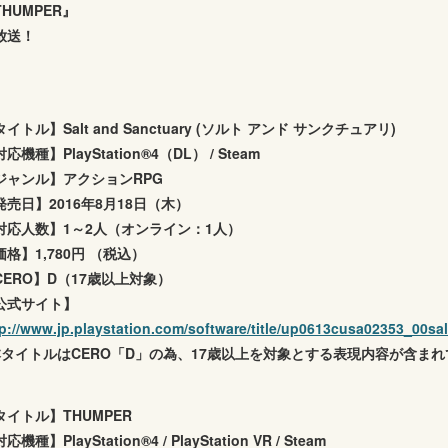
THUMPER』
放送！
イトル】Salt and Sanctuary (ソルト アンド サンクチュアリ)
応機種】PlayStation®4（DL） / Steam
ジャンル】アクションRPG
発売日】2016年8月18日（木）
対応人数】1～2人（オンライン：1人）
価格】1,780円 （税込）
CERO】D（17歳以上対象）
公式サイト】
tp://www.jp.playstation.com/software/title/up0613cusa02353_00sa
本タイトルはCERO「D」の為、17歳以上を対象とする表現内容が含ま
タイトル】THUMPER
応機種】PlayStation®4 / PlayStation VR / Steam