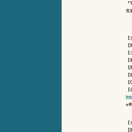
『
生
【タ
【対
【
【
【
【
【
【
ht
※
【
【対