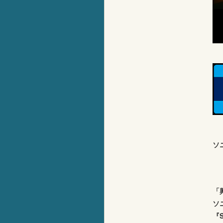
ソ
「
ソ
『S