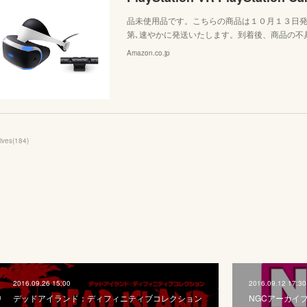
品未使用品です。こちらの商品は１０月１３日
第､速やかに発送いたします。到着後、商品の不
Amazon.co.jp
ives
(
184
)
2016.09.26 15:00
2016.09.12 17:30
デッドアイランド：ディフィニティブコレクション
NGCアーカイブ