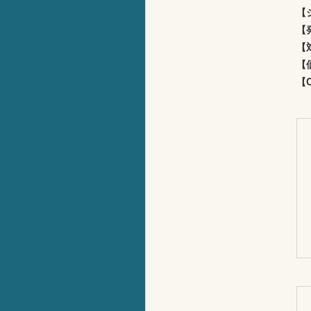
【
【
【
【
【