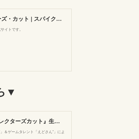
ウェイストランド2 ディレクターズ・カット | スパイク・チュンソフト
式サイトです。
ら▼
NGC『ウェイストランド 2 ディレクターズカット』生放送
」＆ゲームタレント「えどさん”」によ