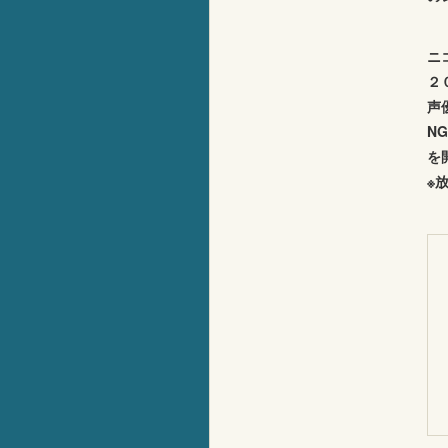
ニ
２
声
N
を
※