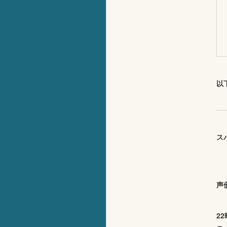
以
ス
声
2