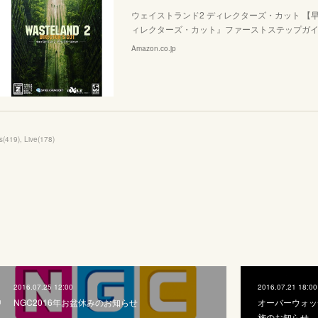
ウェイストランド2 ディレクターズ・カット 【
ィレクターズ・カット』ファーストステップガイ
Amazon.co.jp
s
(
419
)
Live
(
178
)
2016.07.25 12:00
2016.07.21 18:00
NGC2016年お盆休みのお知らせ
オーバーウォッ
施のお知らせ