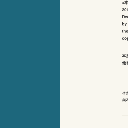
※
20
De
by
the
cop
本
他
そ
何