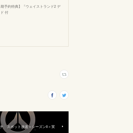
早期予約特典】『ウェイストランド2 デ
ド 付
チ スポット放送＜シーズンⅡ＞実