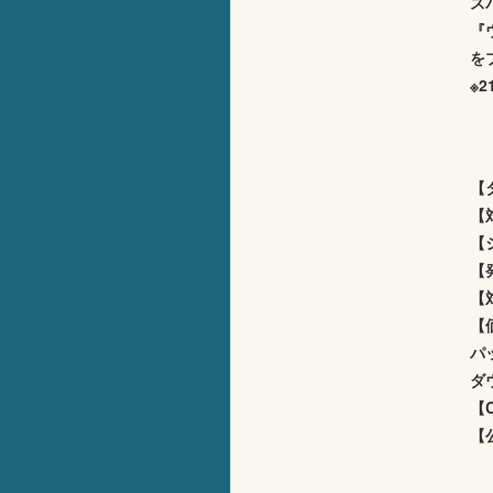
ス
『
を
※
【
【対
【
【
【
【
パ
ダ
【
【