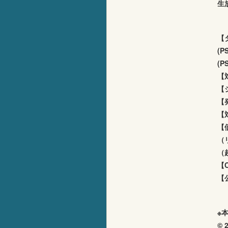
生
【
(P
(P
【対
【
【
【
【
（
（
【
【
※
© 