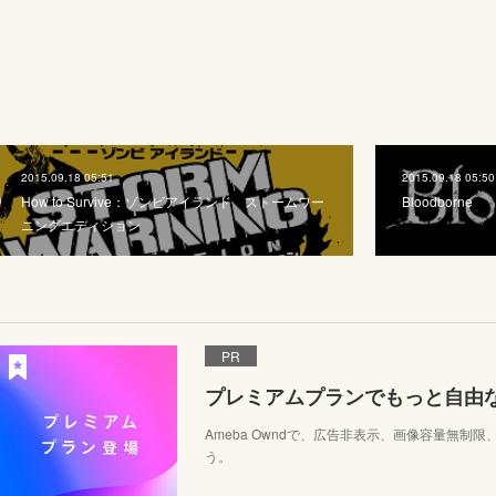
2015.09.18 05:51
2015.09.18 05:50
How to Survive：ゾンビアイランド ストームワー
Bloodborne
ニングエディション
PR
プレミアムプランでもっと自由
Ameba Owndで、広告非表示、画像容量無制
う。