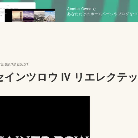
Ameba Owndで
あなただけのホームページやブログをつ
15.09.18 05:51
セインツロウ IV リエレクテ