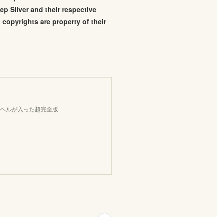
p Silver and their respective
copyrights are property of their
トヘルが入った超完全版