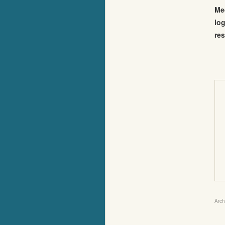
Me
log
res
Arch