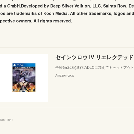
dia GmbH.Developed by Deep Silver Volition, LLC. Saints Row, Dee
os are trademarks of Koch Media. All other trademarks, logos and 
pective owners. All rights reserved.
セインツロウ IV リエレクテッド
全種類(25種)新作のDLCに加えてギャットアウ
Amazon.co.jp
ives
(
184
)