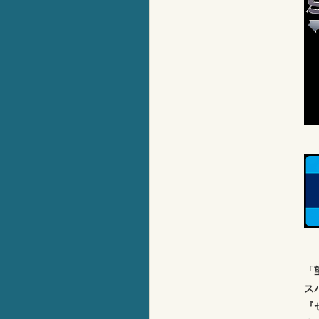
「
ス
『