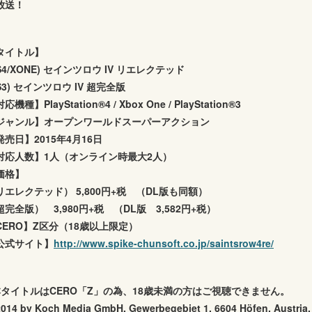
放送！
タイトル】
S4/XONE) セインツロウ IV リエレクテッド
S3) セインツロウ IV 超完全版
応機種】PlayStation®4 / Xbox One / PlayStation®3
ジャンル】オープンワールドスーパーアクション
発売日】2015年4月16日
対応人数】1人（オンライン時最大2人）
価格】
リエレクテッド） 5,800円+税 （DL版も同額）
超完全版） 3,980円+税 （DL版 3,582円+税）
CERO】Z区分（18歳以上限定）
公式サイト】
http://www.spike-chunsoft.co.jp/saintsrow4re/
本タイトルはCERO「Z」の為、18歳未満の方はご視聴できません。
2014 by Koch Media GmbH, Gewerbegebiet 1, 6604 Höfen, Austria. D