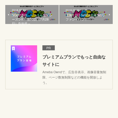
2018.07.24 03:00
2018.07.02 12:30
NGC2通信 ～つうらじ＜シ
【第１回】NGC2主催 NGC
ーズンIII＞第10回（7月28
ファンイベント
日）告知号～
PR
プレミアムプランでもっと自由な
サイトに
Ameba Owndで、広告非表示、画像容量無制
限、ページ数無制限などの機能を開放しよ
う。