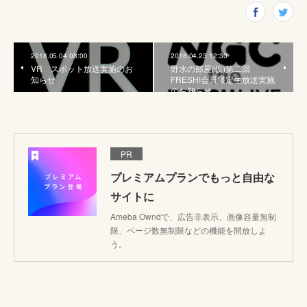
2018.05.04 08:00
2018.04.23 12:30
VR スポット放送実施のお
野水の部屋(仮)第二回
知らせ
FRESH!会員限定生放送実施
のお知らせ
PR
プレミアムプランでもっと自由な
サイトに
Ameba Owndで、広告非表示、画像容量無制
限、ページ数無制限などの機能を開放しよ
う。