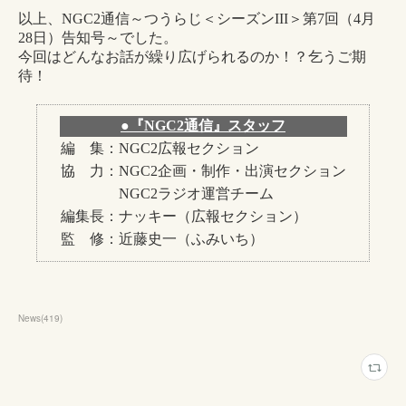
News
(
419
)