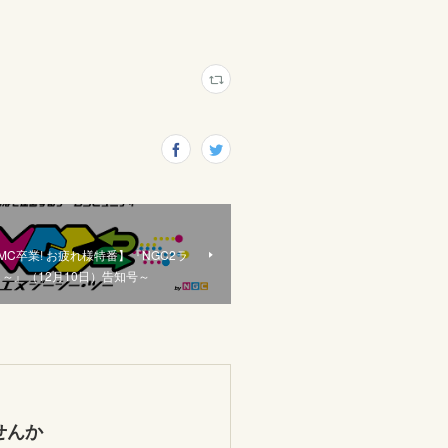
MC卒業! お疲れ様特番】『NGC2ラ
じ～』（12月10日）告知号～
せんか