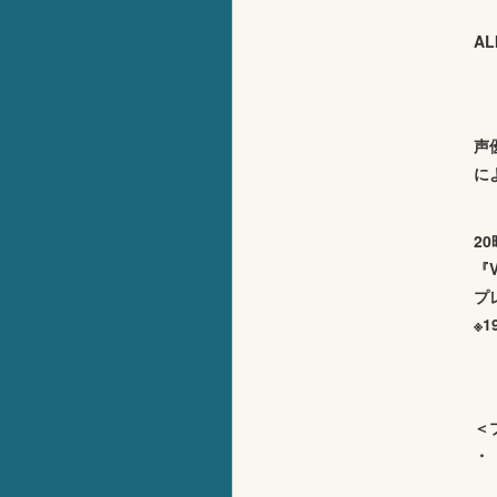
AL
声
に
2
『
プ
※
＜
・『