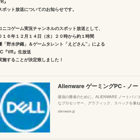
VR』
スポット放送についてのお知らせです。
コニコゲーム実況チャンネルのスポット放送として、
０１６年１２月１４日（水）２０時から約１時間
優「野水伊織」＆ゲームタレント「えどさん”」による
GC『VR』生放送
実施することが決定致しました！
最強の勝者のために。ALIENWARE ノートパ
なプロセッサー、グラフィック、スペックを兼ね
alienware.jp