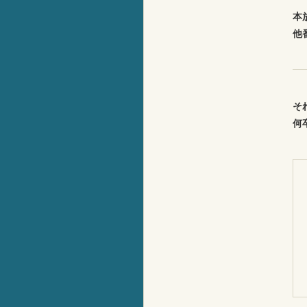
本
他
そ
何