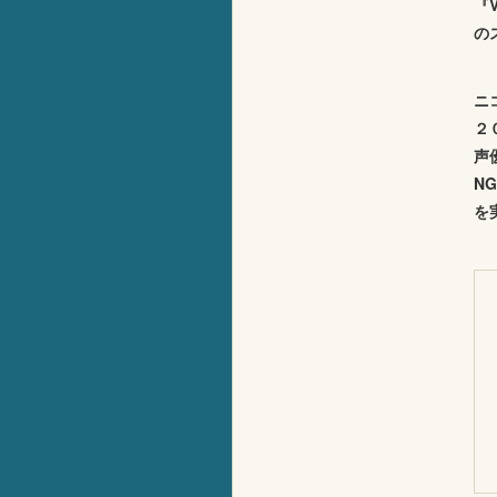
『
の
ニ
２
声
N
を