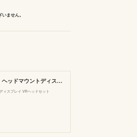
ざいません。
HTC Vive バーチャルリアリティ ヘッドマウントディスプレイ VRヘッドセット [並行輸入品]
ントディスプレイ VRヘッドセット