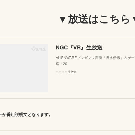
▼放送はこちら
NGC『VR』生放送
ALIENWAREプレゼンツ声優「野水伊織」＆ゲ
送！20
ニコニコ生放送
下が番組説明文となります。