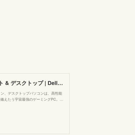
Alienware ゲーミングPC - ノート & デスクトップ | Dell 日本
ソコン、デスクトップパソコンは、高性能
備えたう宇宙最強のゲーミングPC。…