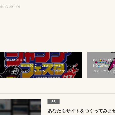
s
(
419
)
Live
(
178
)
2016.12.09 12:00
2016.12.05 12:00
ジャンプフェスタ2017 バイオハザード7 レジデ
NGC2通信～【
ント イービルステージイベント 出演のお知らせ
ジオ ～つうら
PR
あなたもサイトをつくってみま