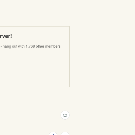
ver!
hang out with 1,768 other members