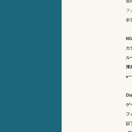
最
フ
参
NG
カ
ル
渾
※
Di
ゲ
フ
以