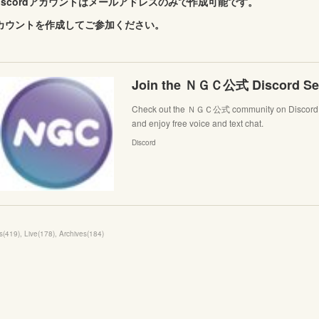
Discordアカウントはメールアドレスのみで作成可能です。
カウントを作成してご参加ください。
Join the ＮＧＣ公式 Discord Ser
Check out the ＮＧＣ公式 community on Discord - 
and enjoy free voice and text chat.
Discord
s
(
419
)
Live
(
178
)
Archives
(
184
)